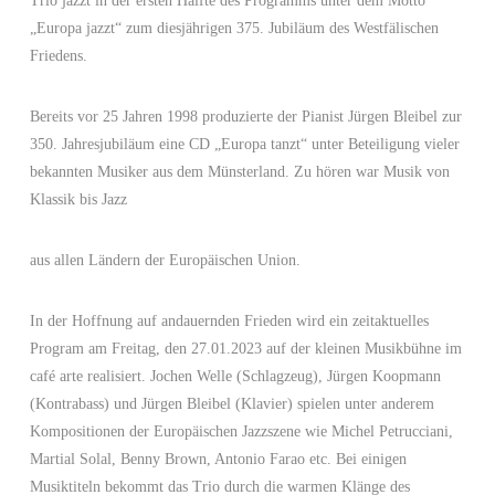
Trio jazzt in der ersten Hälfte des Programms unter dem Motto
„Europa jazzt“ zum diesjährigen 375. Jubiläum des Westfälischen
Friedens.
Bereits vor 25 Jahren 1998 produzierte der Pianist Jürgen Bleibel zur
350. Jahresjubiläum eine CD „Europa tanzt“ unter Beteiligung vieler
bekannten Musiker aus dem Münsterland. Zu hören war Musik von
Klassik bis Jazz
aus allen Ländern der Europäischen Union.
In der Hoffnung auf andauernden Frieden wird ein zeitaktuelles
Program am Freitag, den 27.01.2023 auf der kleinen Musikbühne im
café arte realisiert. Jochen Welle (Schlagzeug), Jürgen Koopmann
(Kontrabass) und Jürgen Bleibel (Klavier) spielen unter anderem
Kompositionen der Europäischen Jazzszene wie Michel Petrucciani,
Martial Solal, Benny Brown, Antonio Farao etc. Bei einigen
Musiktiteln bekommt das Trio durch die warmen Klänge des