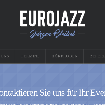
 UNS
TERMINE
HÖRPROBEN
REFER
ntaktieren Sie uns für Ihr Eve
hen Sie den Pianisten/Klavierspieler Jürgen Bleibel und seine NRW – Jazzband