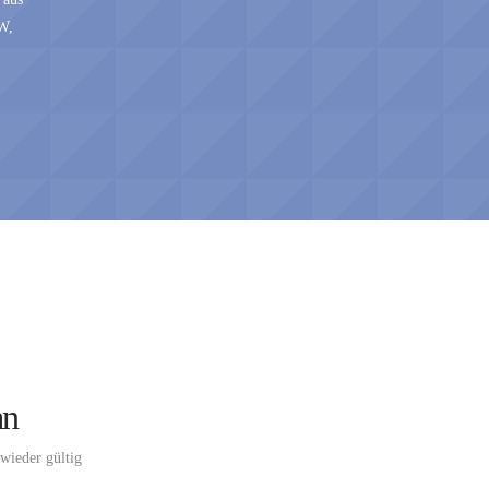
W,
an
wieder gültig