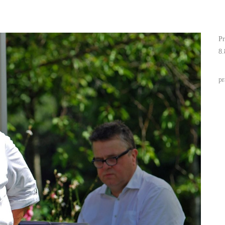
Pr
8.
pr